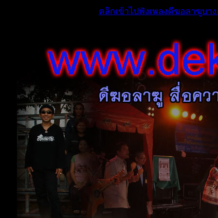
คลิกเข้าไปฟังเพลงดีฆอลาฆูบางส